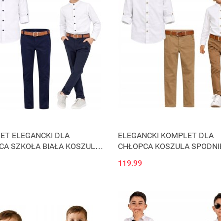
ET ELEGANCKI DLA
ELEGANCKI KOMPLET DLA
CA SZKOŁA BIAŁA KOSZULA
CHŁOPCA KOSZULA SPODNI
E PASEK J46C
MUSZKA PASEK Szkoła J46B
119.99