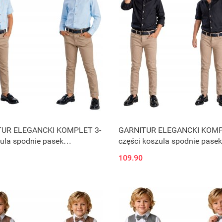
UR ELEGANCKI KOMPLET 3-
GARNITUR ELEGANCKI KOMP
ula spodnie pasek
części koszula spodnie pasek
ki/beż J4Y
czarny/beż J4ż
109.90