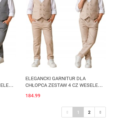
ELEGANCKI GARNITUR DLA
SELE
CHŁOPCA ZESTAW 4 CZ WESELE
KOMUNIA beż J4Ć
184.99
1
2