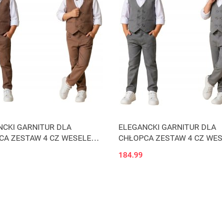
Produkt niedostępny
NCKI GARNITUR DLA
ELEGANCKI GARNITUR DLA
CA ZESTAW 4 CZ WESELE
CHŁOPCA ZESTAW 4 CZ WE
A cappucino J4ń
KOMUNIA oliwka J4ę
184.99