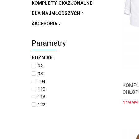
KOMPLETY OKAZJONALNE
DLA NAJMŁODSZYCH
AKCESORIA
Parametry
ROZMIAR
92
98
104
KOMPL
110
CHŁOP
116
SPODNI
119.99
122
128
134
140
146