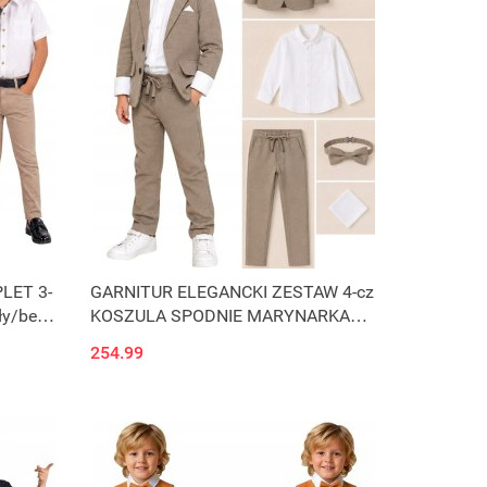
LET 3-
GARNITUR ELEGANCKI ZESTAW 4-cz
ły/beż
KOSZULA SPODNIE MARYNARKA
MUCHA J4ą
254.99