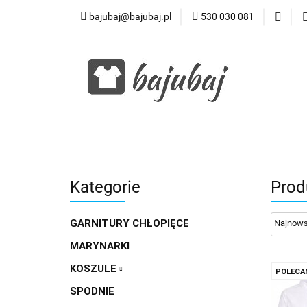
bajubaj@bajubaj.pl
530 030 081
Wszystkie kategorie
Kategorie
Prod
GARNITURY CHŁOPIĘCE
MARYNARKI
KOSZULE
POLECA
SPODNIE