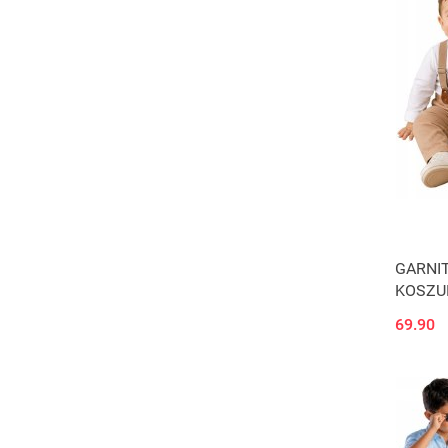
152
158
164
68
80
86
GARNI
KOSZU
SZELKI
69.90