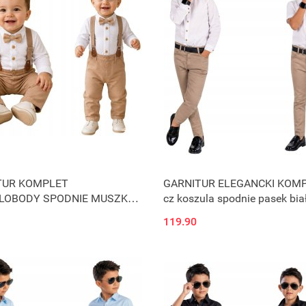
TUR KOMPLET
GARNITUR ELEGANCKI KOMP
LOBODY SPODNIE MUSZKA
cz koszula spodnie pasek bia
 4-cz beż J4U
J4ó
119.90