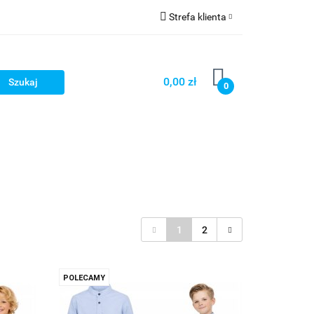
Strefa klienta
Zaloguj się
Zarejestruj się
0,00 zł
0
Dodaj zgłoszenie
Zgody cookies
1
2
POLECAMY