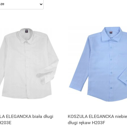
Produkt niedostępny
Produkt niedostępny
A ELEGANCKA biała długi
KOSZULA ELEGANCKA niebie
H203E
długi rękaw H203F