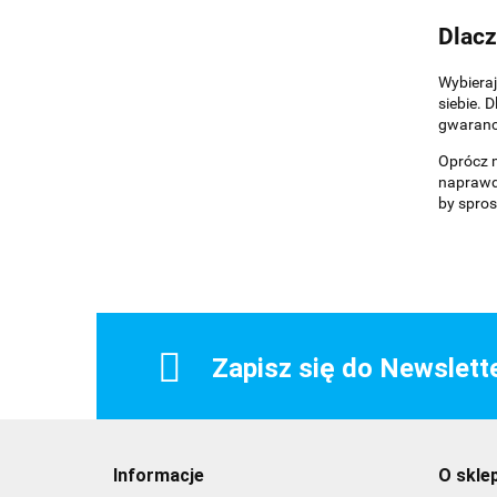
Dlacz
Wybieraj
siebie. 
gwarancj
Oprócz m
naprawd
by spros
Zapisz się do Newslett
Informacje
O skle