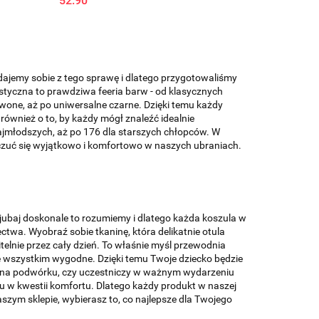
52.90
 zdajemy sobie z tego sprawę i dlatego przygotowaliśmy
styczna to prawdziwa feeria barw - od klasycznych
rwone, aż po uniwersalne czarne. Dzięki temu każdy
y również o to, by każdy mógł znaleźć idealnie
ajmłodszych, aż po 176 dla starszych chłopców. W
czuć się wyjątkowo i komfortowo w naszych ubraniach.
ajubaj doskonale to rozumiemy i dlatego każda koszula w
ctwa. Wyobraź sobie tkaninę, która delikatnie otula
telnie przez cały dzień. To właśnie myśl przewodnia
ede wszystkim wygodne. Dzięki temu Twoje dziecko będzie
ię na podwórku, czy uczestniczy w ważnym wydarzeniu
 w kwestii komfortu. Dlatego każdy produkt w naszej
szym sklepie, wybierasz to, co najlepsze dla Twojego