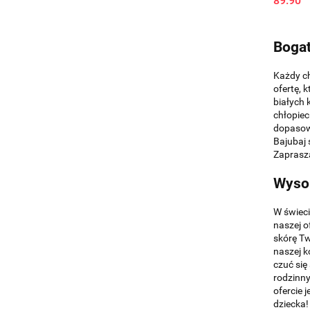
89.90
Bogat
Każdy ch
ofertę, 
białych 
chłopiec
dopasowa
Bajubaj 
Zaprasz
Wysok
W świeci
naszej o
skórę Tw
naszej k
czuć się
rodzinny
ofercie 
dziecka!