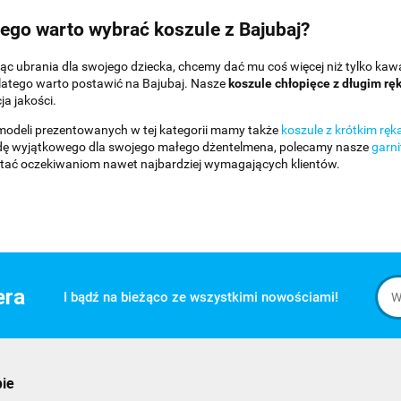
ego warto wybrać koszule z Bajubaj?
ąc ubrania dla swojego dziecka, chcemy dać mu coś więcej niż tylko kaw
Dlatego warto postawić na Bajubaj. Nasze
koszule chłopięce z długim 
a jakości.
odeli prezentowanych w tej kategorii mamy także
koszule z krótkim rę
ę wyjątkowego dla swojego małego dżentelmena, polecamy nasze
garni
tać oczekiwaniom nawet najbardziej wymagających klientów.
era
I bądź na bieżąco ze wszystkimi nowościami!
pie