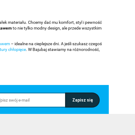
ałek materiału. Chcemy dać mu komfort, styl i pewność
rękawem
to nie tylko modny design, ale przede wszystkim
kawem
– idealne na cieplejsze dni. A jeśli szukasz czegoś
tury chłopięce
. W Bajubaj stawiamy na różnorodność,