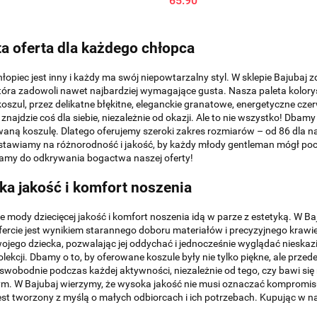
65.90
a oferta dla każdego chłopca
łopiec jest inny i każdy ma swój niepowtarzalny styl. W sklepie Bajubaj
która zadowoli nawet najbardziej wymagające gusta. Nasza paleta kolory
koszul, przez delikatne błękitne, eleganckie granatowe, energetyczne cze
 znajdzie coś dla siebie, niezależnie od okazji. Ale to nie wszystko! Dbam
ną koszulę. Dlatego oferujemy szeroki zakres rozmiarów – od 86 dla n
stawiamy na różnorodność i jakość, by każdy młody gentleman mógł po
amy do odkrywania bogactwa naszej oferty!
a jakość i komfort noszenia
e mody dziecięcej jakość i komfort noszenia idą w parze z estetyką. W B
fercie jest wynikiem starannego doboru materiałów i precyzyjnego krawie
ojego dziecka, pozwalając jej oddychać i jednocześnie wyglądać nieskazi
olekcji. Dbamy o to, by oferowane koszule były nie tylko piękne, ale prz
 swobodnie podczas każdej aktywności, niezależnie od tego, czy bawi s
m. W Bajubaj wierzymy, że wysoka jakość nie musi oznaczać kompromisu
jest tworzony z myślą o małych odbiorcach i ich potrzebach. Kupując w na