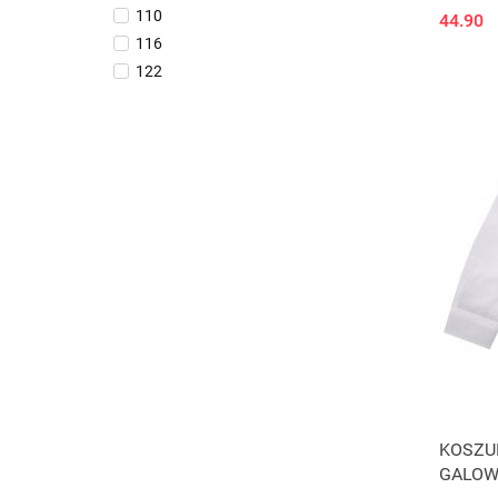
110
44.90
116
122
128
134
140
146
152
158
164
170
176
80
KOSZUL
GALOW