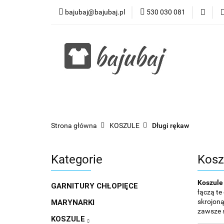
bajubaj@bajubaj.pl
530 030 081
Wszystkie kategorie
Strona główna
KOSZULE
Długi rękaw
Kategorie
Kosz
Koszule
GARNITURY CHŁOPIĘCE
łączą te
skrojoną
MARYNARKI
zawsze s
KOSZULE