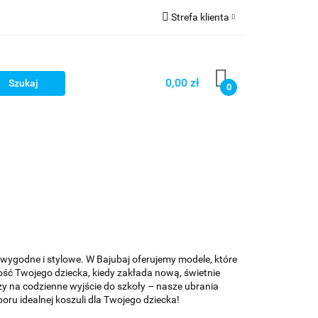
Strefa klienta
Zaloguj się
Zarejestruj się
0,00 zł
0
Dodaj zgłoszenie
Zgody cookies
e wygodne i stylowe. W Bajubaj oferujemy modele, które
ość Twojego dziecka, kiedy zakłada nową, świetnie
 czy na codzienne wyjście do szkoły – nasze ubrania
ru idealnej koszuli dla Twojego dziecka!