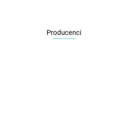
Producenci
All For Kids
ALTIM