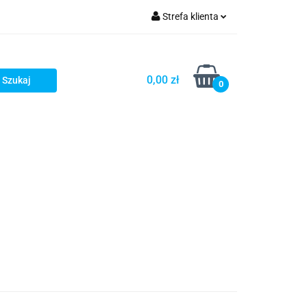
Strefa klienta
Zaloguj się
Zarejestruj się
0,00 zł
0
Dodaj zgłoszenie
Zgody cookies