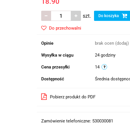
18.90
szt.
Do koszyka
Do przechowalni
Opinie
brak ocen
(dodaj)
Wysyłka w ciągu
24 godziny
Cena przesyłki
14
Dostępność
Średnia dostępn
Pobierz produkt do PDF
Zamówienie telefoniczne: 530030081