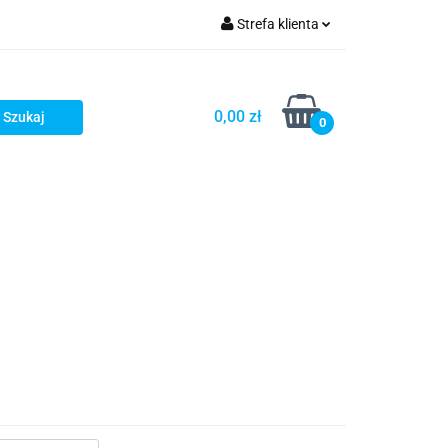
Strefa klienta
Zaloguj się
Zarejestruj się
0,00 zł
0
Dodaj zgłoszenie
Zgody cookies