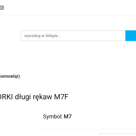
iemowląt)
I długi rękaw M7F
Symbol:
M7