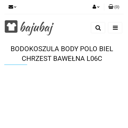
(
0
)
Zaloguj się
Zarejestruj się
Dodaj zgłoszenie
BODOKOSZULA BODY POLO BIEL
Zgody cookies
CHRZEST BAWEŁNA L06C