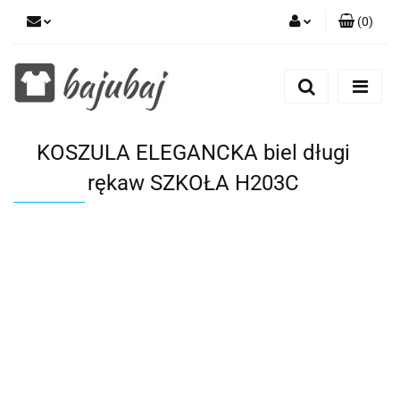
(
0
)
Zaloguj się
Zarejestruj się
Dodaj zgłoszenie
KOSZULA ELEGANCKA biel długi
Zgody cookies
rękaw SZKOŁA H203C