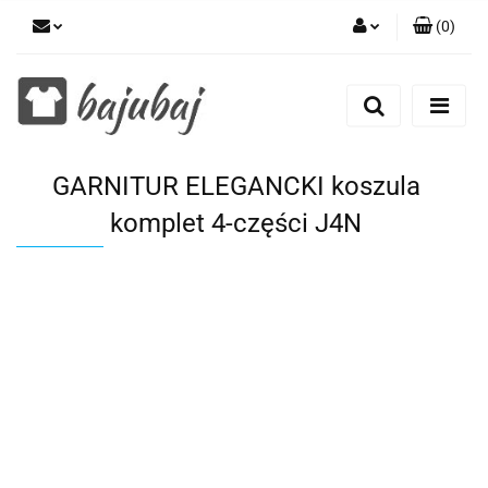
(
0
)
Zaloguj się
Zarejestruj się
Dodaj zgłoszenie
GARNITUR ELEGANCKI koszula
Zgody cookies
komplet 4-części J4N