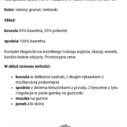
Kolor
: ciemny granat, niebieski
Skład:
koszula
65% bawełna, 35% poliester
spodnie
100% bawełna
Komplet elegancki na wszelkiego rodzaju wyjścia, okazje, wesela,
bardzo ładnie odszyty. Promocyjna cena.
W skład zestawu wchodzi:
koszula
w delikatne nadruki, z długim rękawkiem z
możliwością podwinięcia
spodnie
z dwiema kieszonkami z przodu, 2 kieszenie z tyłu
/regulacja w pasie gumką na guziczek/
muszka
na gumce
pasek
a'la skóra