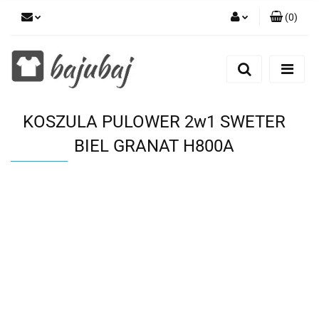
(
0
)
Zaloguj się
Zarejestruj się
Dodaj zgłoszenie
KOSZULA PULOWER 2w1 SWETER
Zgody cookies
BIEL GRANAT H800A