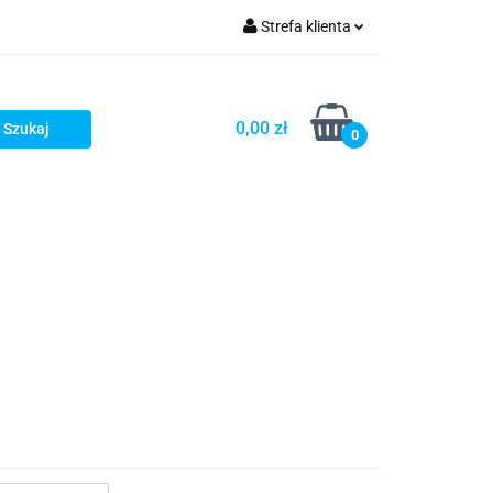
Strefa klienta
Zaloguj się
Zarejestruj się
0,00 zł
0
Dodaj zgłoszenie
Zgody cookies