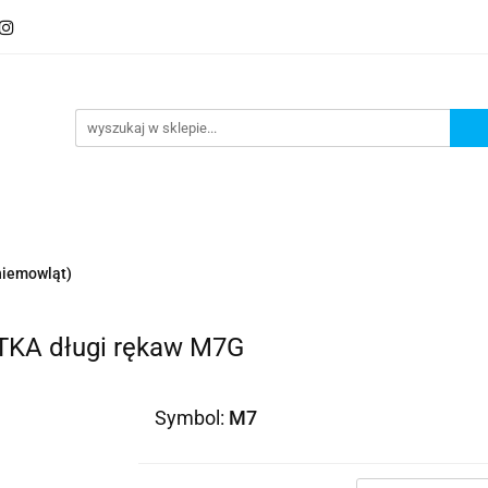
iemowląt)
A długi rękaw M7G
Symbol:
M7