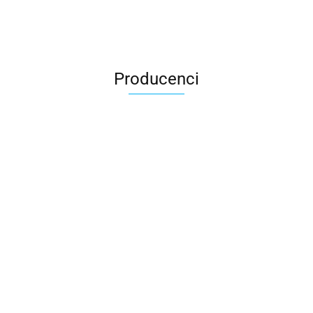
Producenci
All For Kids
ALTIM