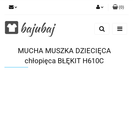
(
0
)
Zaloguj się
Zarejestruj się
Dodaj zgłoszenie
MUCHA MUSZKA DZIECIĘCA
Zgody cookies
chłopięca BŁĘKIT H610C