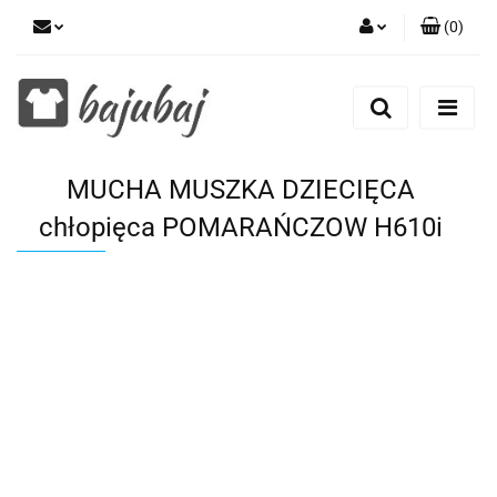
(
0
)
Zaloguj się
Zarejestruj się
Dodaj zgłoszenie
MUCHA MUSZKA DZIECIĘCA
Zgody cookies
chłopięca POMARAŃCZOW H610i