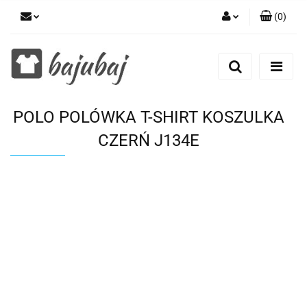
(
0
)
Zaloguj się
Zarejestruj się
Dodaj zgłoszenie
POLO POLÓWKA T-SHIRT KOSZULKA
Zgody cookies
CZERŃ J134E