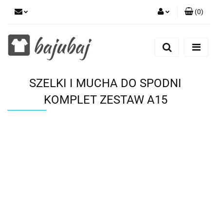
(
0
)
Zaloguj się
Zarejestruj się
Dodaj zgłoszenie
SZELKI I MUCHA DO SPODNI
Zgody cookies
KOMPLET ZESTAW A15