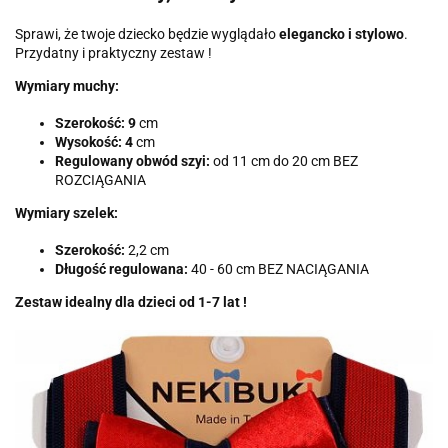
Sprawi, że twoje dziecko będzie wyglądało
elegancko i stylowo
.
Przydatny i praktyczny zestaw !
Wymiary muchy:
Szerokość: 9
cm
Wysokość: 4
cm
Regulowany obwód szyi:
od 11 cm do 20 cm BEZ
ROZCIĄGANIA
Wymiary szelek:
Szerokość:
2,2 cm
Długość regulowana:
40 - 60 cm BEZ NACIĄGANIA
Zestaw idealny dla dzieci od 1-7 lat !