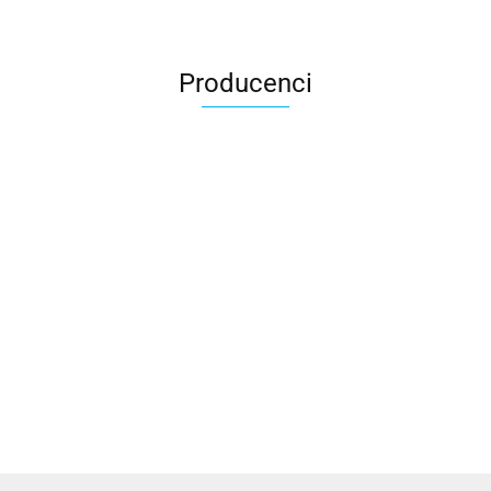
Producenci
All For Kids
ALTIM