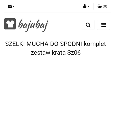
(
0
)
Zaloguj się
Zarejestruj się
Dodaj zgłoszenie
SZELKI MUCHA DO SPODNI komplet
Zgody cookies
zestaw krata Sz06